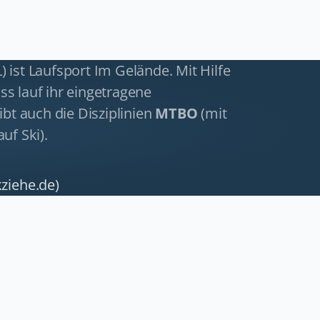
) ist Laufsport Im Gelände. Mit Hilfe
s lauf ihr eingetragene
ibt auch die Disziplinien
MTBO
(mit
auf Ski).
ziehe.de)