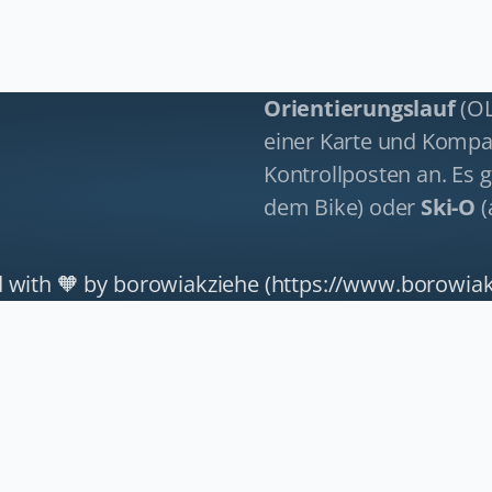
Orientierungslauf
(OL
einer Karte und Kompas
Kontrollposten an. Es g
dem Bike) oder
Ski-O
(
 with 🧡
by borowiakziehe (https://www.borowiak